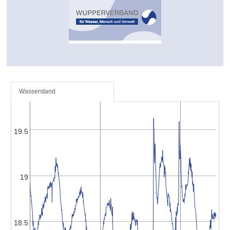
Wasserstand
19.5
19
18.5