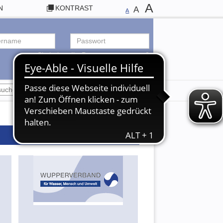
A
N
KONTRAST
A
A
Sie haben Ihr Passwort vergessen?
ANMELDEN