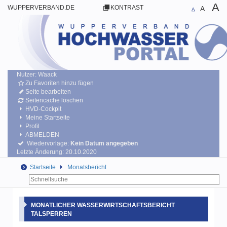
A
WUPPERVERBAND.DE
KONTRAST
A
A
Nutzer:
Waack
Zu Favoriten hinzu fügen
Seite bearbeiten
Seitencache löschen
HVD-Cockpit
Meine Startseite
Profil
ABMELDEN
Wiedervorlage:
Kein Datum angegeben
Letzte Änderung: 20.10.2020
Startseite
Monatsbericht
MONATLICHER WASSERWIRTSCHAFTSBERICHT
TALSPERREN