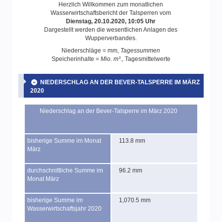
Herzlich Willkommen zum monatlichen
Wasserwirtschaftsbericht der Talsperren vom
Dienstag, 20.10.2020, 10:05 Uhr
Dargestellt werden die wesentlichen Anlagen des
Wupperverbandes.
Niederschläge = mm,
Tagessummen
Speicherinhalte =
Mio. m³
., Tagesmittelwerte
NIEDERSCHLAG AN DER BEVER-TALSPERRE IM MÄRZ
2020
Niederschlag an der Bever-Talsperre im März 2020
bisherige Summe im Monat
113.8 mm
März
durchschnittliche Summe im
96.2 mm
Monat März
bisherige Summe im
1,070.5 mm
Wasserwirtschaftsjahr 2020