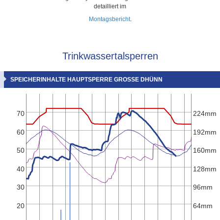
detailliert im
Montagsbericht
.
Trinkwassertalsperren
SPEICHERINHALTE HAUPTSPERRE GROSSE DHÜNN
70
224mm
60
192mm
50
160mm
40
128mm
30
96mm
20
64mm