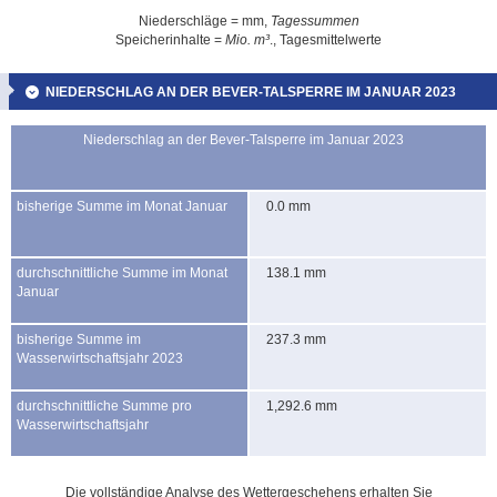
Niederschläge = mm,
Tagessummen
Speicherinhalte =
Mio. m³
., Tagesmittelwerte
NIEDERSCHLAG AN DER BEVER-TALSPERRE IM JANUAR 2023
Niederschlag an der Bever-Talsperre im Januar 2023
bisherige Summe im Monat Januar
0.0 mm
durchschnittliche Summe im Monat
138.1 mm
Januar
bisherige Summe im
237.3 mm
Wasserwirtschaftsjahr 2023
durchschnittliche Summe pro
1,292.6 mm
Wasserwirtschaftsjahr
Die vollständige Analyse des Wettergeschehens erhalten Sie