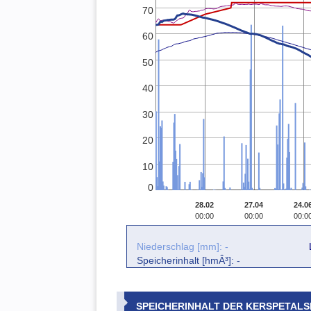
70
60
50
40
30
20
10
0
28.02
27.04
24.0
00:00
00:00
00:0
Niederschlag [mm]: -
Speicherinhalt [hmÂ³]: -
SPEICHERINHALT DER KERSPETAL