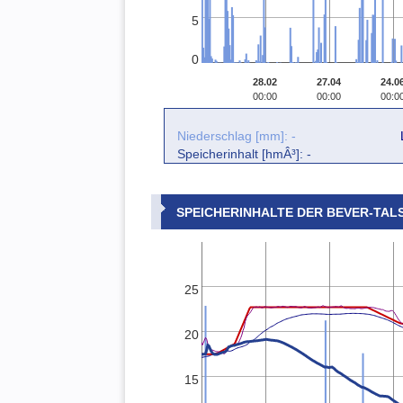
5
0
28.02
27.04
24.0
00:00
00:00
00:0
Niederschlag [mm]: -
Speicherinhalt [hmÂ³]: -
SPEICHERINHALTE DER BEVER-TAL
25
20
15