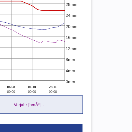
28mm
24mm
20mm
16mm
12mm
8mm
4mm
0mm
04.08
01.10
28.11
00:00
00:00
00:00
Vorjahr [hmÂ³]: -