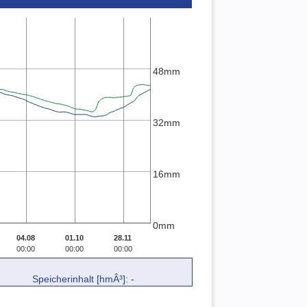
48mm
32mm
16mm
0mm
04.08
01.10
28.11
00:00
00:00
00:00
Speicherinhalt [hmÂ³]: -