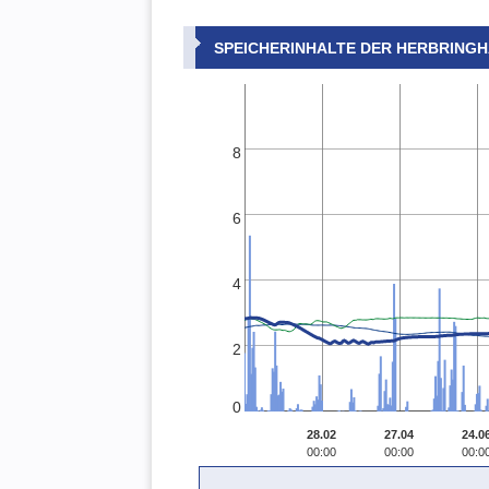
SPEICHERINHALTE DER HERBRING
8
6
4
2
0
28.02
27.04
24.0
00:00
00:00
00:0