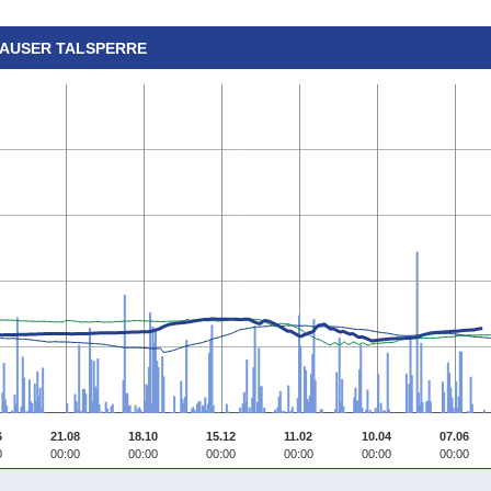
HAUSER TALSPERRE
6
21.08
18.10
15.12
11.02
10.04
07.06
0
00:00
00:00
00:00
00:00
00:00
00:00