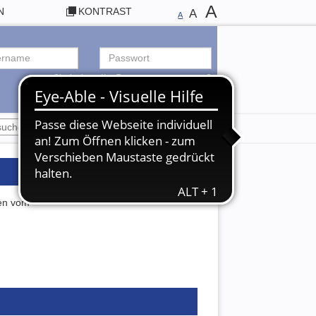
A
N
KONTRAST
A
A
Sie haben Ihr Passwort vergessen?
ANMELDEN
ren vom