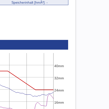
Speicherinhalt [hmÂ³]: -
40mm
32mm
24mm
16mm