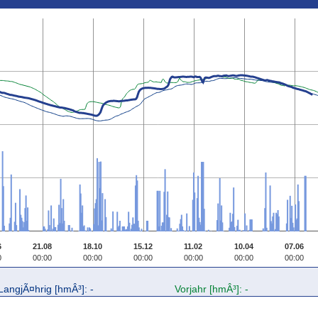
6
21.08
18.10
15.12
11.02
10.04
07.06
0
00:00
00:00
00:00
00:00
00:00
00:00
LangjÃ¤hrig [hmÂ³]: -
Vorjahr [hmÂ³]: -