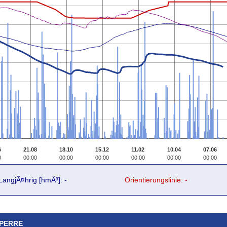
6
21.08
18.10
15.12
11.02
10.04
07.06
0
00:00
00:00
00:00
00:00
00:00
00:00
LangjÃ¤hrig [hmÂ³]: -
Orientierungslinie: -
SPERRE