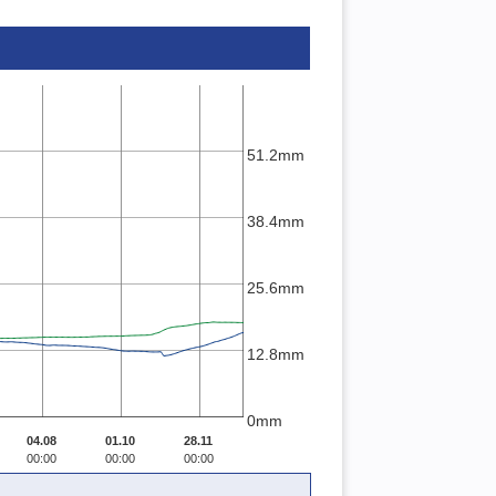
51.2mm
38.4mm
25.6mm
12.8mm
0mm
04.08
01.10
28.11
00:00
00:00
00:00