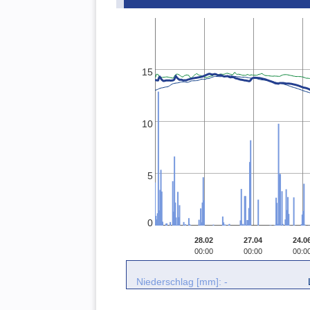
15
10
5
0
28.02
27.04
24.0
00:00
00:00
00:0
Niederschlag [mm]: -