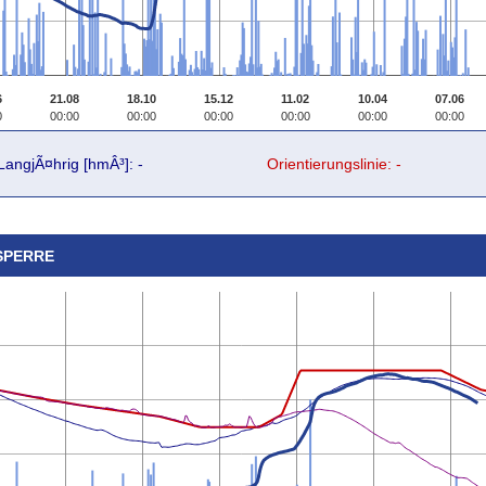
6
21.08
18.10
15.12
11.02
10.04
07.06
0
00:00
00:00
00:00
00:00
00:00
00:00
LangjÃ¤hrig [hmÂ³]: -
Orientierungslinie: -
SPERRE