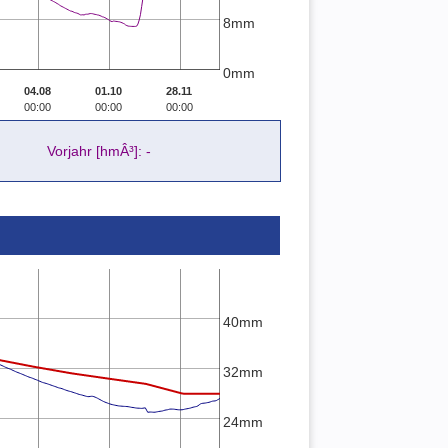
8mm
0mm
04.08
01.10
28.11
00:00
00:00
00:00
Vorjahr [hmÂ³]: -
40mm
32mm
24mm