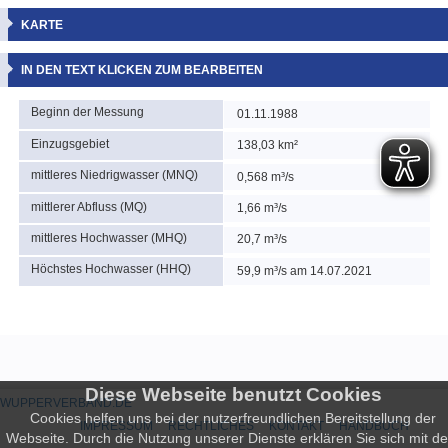
KARTE
IN DEN TEXT KLICKEN ZUM BEARBEITEN
Beginn der Messung
01.11.1988
Einzugsgebiet
138,03 km²
mittleres Niedrigwasser (MNQ)
0,568 m³/s
mittlerer Abfluss (MQ)
1,66 m³/s
mittleres Hochwasser (MHQ)
20,7 m³/s
Höchstes Hochwasser (HHQ)
59,9 m³/s am 14.07.2021
Diese Webseite benutzt Cookies
WUPPERVERBAND.DE
Cookies helfen uns bei der nutzerfreundlichen Bereitstellung der
IMPRESSUM
RECHTLICHES
KONTAKT
HANDBUCH
Webseite. Durch die Nutzung unserer Dienste erklären Sie sich mit d