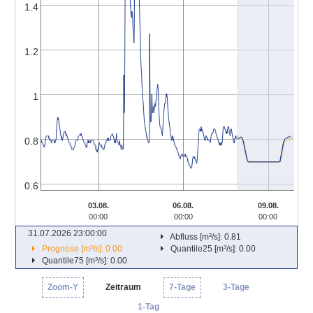
1.4
1.2
1
0.8
0.6
03.08.
06.08.
09.08.
00:00
00:00
00:00
31.07.2026 23:00:00
Abfluss [m³/s]: 0.81
Prognose [m³/s]: 0.00
Quantile25 [m³/s]: 0.00
Quantile75 [m³/s]: 0.00
Zoom-Y
Zeitraum
7-Tage
3-Tage
1-Tag