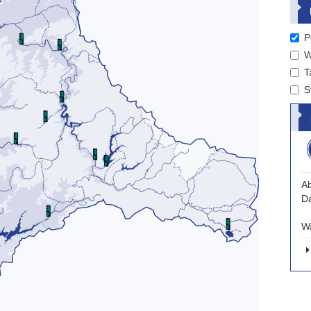
P
W
T
S
Ab
D
W