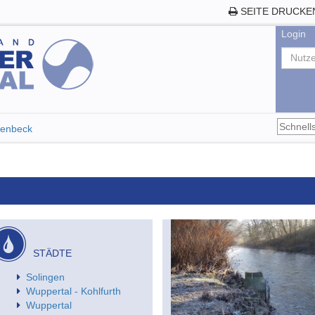
SEITE DRUCKE
Login
tenbeck
STÄDTE
Solingen
Wuppertal - Kohlfurth
Wuppertal