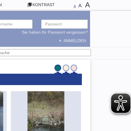
A
N
KONTRAST
A
A
Sie haben Ihr Passwort vergessen?
ANMELDEN