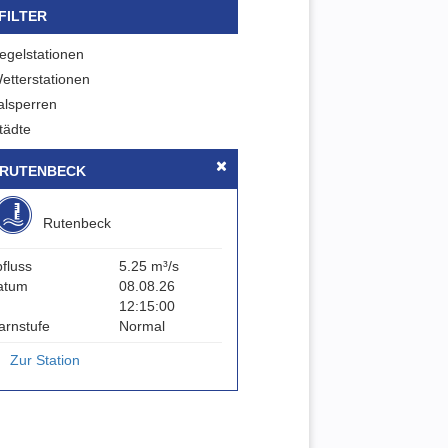
FILTER
egelstationen
etterstationen
alsperren
tädte
RUTENBECK
Rutenbeck
fluss
5.25 m³/s
atum
08.08.26
12:15:00
arnstufe
Normal
Zur Station