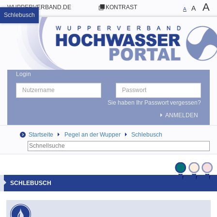
A
WUPPERVERBAND.DE
KONTRAST
A
A
Schlebusch
Login
Sie haben Ihr Passwort vergessen?
ANMELDEN
Startseite
Pegel an der Wupper
Schlebusch
SCHLEBUSCH