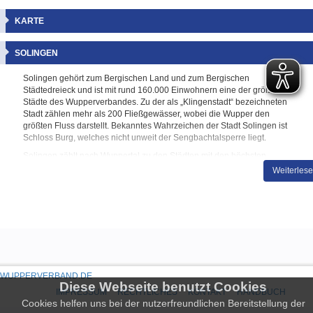
KARTE
SOLINGEN
Solingen gehört zum Bergischen Land und zum Bergischen
Städtedreieck und ist mit rund 160.000 Einwohnern eine der größeren
Städte des Wupperverbandes. Zu der als „Klingenstadt“ bezeichneten
Stadt zählen mehr als 200 Fließgewässer, wobei die Wupper den
größten Fluss darstellt. Bekanntes Wahrzeichen der Stadt Solingen ist
Schloss Burg, welches nicht unweit der Sengbachtalsperre liegt.
Solingen zählt nach Wuppertal zu den Städten mit den höchsten
Niederschlagsmengen in ganz Deutschland. Ursächlich dafür ist die
Weiterles
Lage im Bergischen Land, welches die erste nennenswerte Erhöhung
von Nordwesten aus gesehen darstellt. Dadurch stauen sich vermehrt
Wolken in der Region an, die sich in Form von Steigungsregen und
Starkregenereignissen entladen.
In den letzten Jahrhunderten sind in Solingen vor allem die Wupper
und der Eschbach maßgeblich von Hochwasser betroffen gewesen.
Daher wurde bereits 2016 damit begonnen, das Bachbett des
Eschbachs tiefer zu legen. Ebenso wurden in diesem Zuge
WUPPERVERBAND.DE
Ufermauern saniert, verkleidet und neu errichtet sowie mehrere
Diese Webseite benutzt Cookies
IMPRESSUM
RECHTLICHES
KONTAKT
HANDBUCH
Brücken erneuert.
Cookies helfen uns bei der nutzerfreundlichen Bereitstellung der
Auf unserer Seite des Hochwasserportals Wupperverband können Sie
Solingen