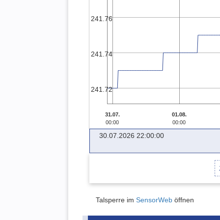
241.76
241.74
241.72
31.07.
01.08.
00:00
00:00
30.07.2026 22:00:00
Talsperre im
SensorWeb
öffnen