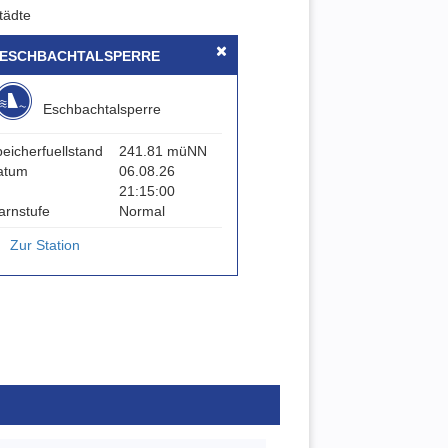
tädte
ESCHBACHTALSPERRE
Eschbachtalsperre
eicherfuellstand
241.81 müNN
atum
06.08.26
21:15:00
arnstufe
Normal
Zur Station