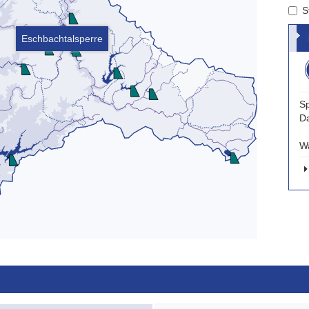
S
Eschbachtalsperre
Sp
D
W