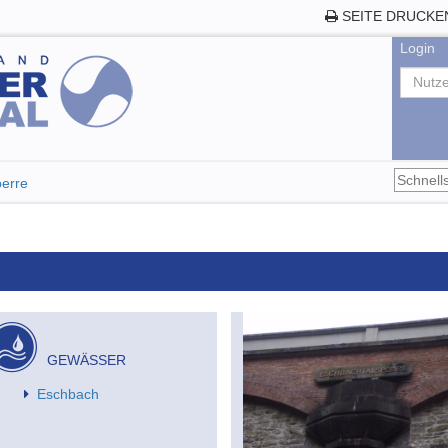
SEITE DRUCKE
Login
erre
GEWÄSSER
Eschbach