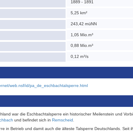
1889 - 1891
5,25 km²
243,42 müNN
1,05 Mio.m³
0,88 Mio.m³
0,12 m³/s
ernet/web.nsf/id/pa_de_eschbachtalsperre.html
chland war die Eschbachtalsperre ein historischer Meilenstein und Vorbi
chbach
und befindet sich in
Remscheid
.
rre in Betrieb und damit auch die älteste Talsperre Deutschlands. Seit 