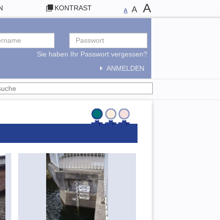
A
N
KONTRAST
A
A
Sie haben Ihr Passwort vergessen?
ANMELDEN