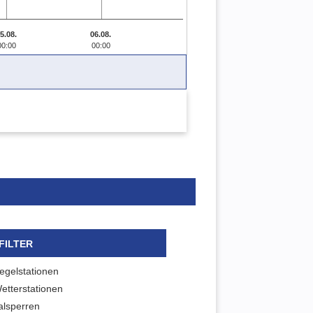
5.08.
06.08.
00:00
00:00
FILTER
egelstationen
etterstationen
alsperren