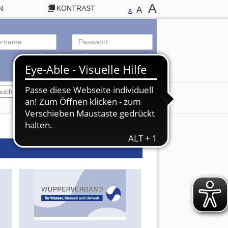
A
N
KONTRAST
A
A
Sie haben Ihr Passwort vergessen?
ANMELDEN