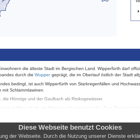
W
Einwohnern die älteste Stadt im Bergischen Land. Wipperfürth darf offi
rbandes durch die
Wupper
geprägt, die im Oberlauf östlich der Stadt al
ndes bedingt, ist auch Wipperfürth von Starkregenfällen und Hochwasse
n mit Schlammlawinen.
r, die Hönnige und der Gaulbach als Risikogewässer.
r ist in Wipperfürth der Wupperverband zuständig. Zum Thema Hochw
e Stütze im Hochwassermanagement. Hier finden Sie tagesaktuelle Za
nen Sie Niederschlagsmengen und Unwetterwarnungen für Wipperfürth
Diese Webseite benutzt Cookies
llung der Webseite. Durch die Nutzung unserer Dienste erkl