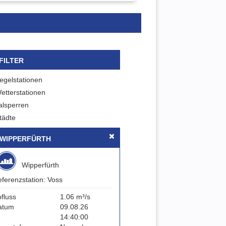
FILTER
egelstationen
etterstationen
alsperren
tädte
WIPPERFÜRTH
Wipperfürth
ferenzstation: Voss
fluss
1.06 m³/s
atum
09.08.26
14:40:00