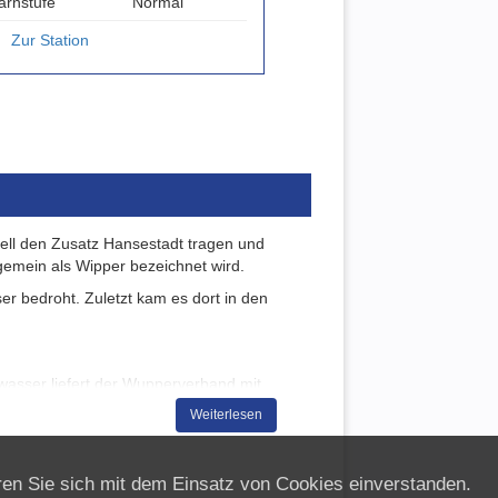
arnstufe
Normal
Zur Station
ziell den Zusatz Hansestadt tragen und
lgemein als Wipper bezeichnet wird.
r bedroht. Zuletzt kam es dort in den
asser liefert der Wupperverband mit
hlen und Daten zu Pegelständen im
Weiterlesen
 erfahren.
ären Sie sich mit dem Einsatz von Cookies einverstanden.