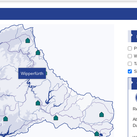
P
W
T
S
Wipperfürth
Re
Ab
D