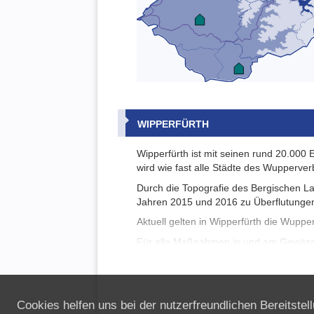
WIPPERFÜRTH
Wipperfürth ist mit seinen rund 20.000 
wird wie fast alle Städte des Wupperve
Durch die Topografie des Bergischen La
Jahren 2015 und 2016 zu Überflutunge
Aktuell gelten in Wipperfürth die Wuppe
Für alle Maßnahmen in und am Gewässe
unserem Hochwasserportal eine wichtig
Stadtgebiet Wipperfürth. Außerdem kön
Cookies helfen uns bei der nutzerfreundlichen Bereitste