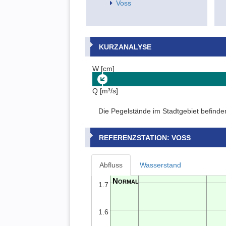
Voss
KURZANALYSE
W [cm]
Q [m³/s]
Die Pegelstände im Stadtgebiet befinde
REFERENZSTATION: VOSS
Abfluss
Wasserstand
1.7
1.6