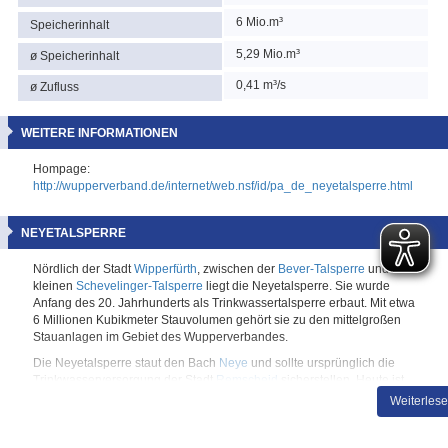
6 Mio.m³
Speicherinhalt
5,29 Mio.m³
ø Speicherinhalt
0,41 m³/s
ø Zufluss
WEITERE INFORMATIONEN
Hompage:
http://wupperverband.de/internet/web.nsf/id/pa_de_neyetalsperre.html
NEYETALSPERRE
Nördlich der Stadt
Wipperfürth
, zwischen der
Bever-Talsperre
und der
kleinen
Schevelinger-Talsperre
liegt die
Neyetalsperre
. Sie wurde
Anfang des 20. Jahrhunderts als Trinkwassertalsperre erbaut. Mit etwa
6 Millionen Kubikmeter Stauvolumen gehört sie zu den mittelgroßen
Stauanlagen im Gebiet des Wupperverbandes.
Die
Neyetalsperre
staut den Bach
Neye
und sollte ursprünglich die
Trinkwasserversorgung der Stadt
Remscheid
sicherstellen. Heute ist
sie Teil des
Bever-Blocks
und durch unterirdische Stollen mit der
Weiterles
Bever-Talsperre
und der
Schevelinger-Talsperre
verbunden. Seit 2004
wird die
Neyetalsperre
jedoch vordergründig als
Brauchwassertalsperre genutzt und kommt im Rahmen des