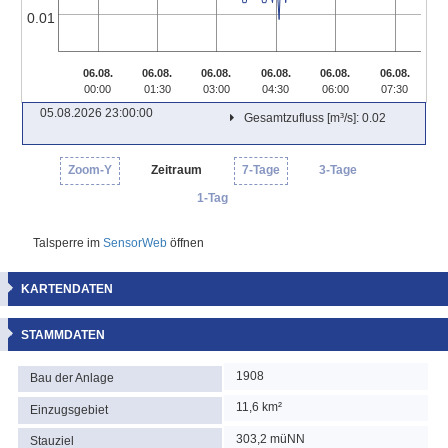
0.01
06.08.
06.08.
06.08.
06.08.
06.08.
06.08.
00:00
01:30
03:00
04:30
06:00
07:30
05.08.2026 23:00:00
Gesamtzufluss [m³/s]: 0.02
Zoom-Y
Zeitraum
7-Tage
3-Tage
1-Tag
Talsperre im
SensorWeb
öffnen
KARTENDATEN
STAMMDATEN
1908
Bau der Anlage
11,6 km²
Einzugsgebiet
303,2 müNN
Stauziel