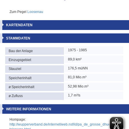
Zum Pegel
Loosenau
KARTENDATEN
STAMMDATEN
1975 - 1985
Bau der Anlage
89,0 km²
Einzugsgebiet
176,5 müNN
Stauziel
81,0 Mio.m³
Speicherinhalt
52,98 Mio.m³
ø Speicherinhalt
1,7 m³/s
ø Zufluss
WEITERE INFORMATIONEN
Hompage:
http://wupperverband.de/internet/web.nsf/id/pa_de_grosse_dhuenn-