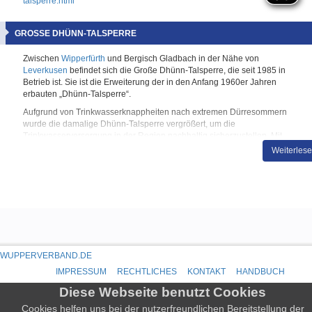
talsperre.html
GROSSE DHÜNN-TALSPERRE
Zwischen
Wipperfürth
und Bergisch Gladbach in der Nähe von
Leverkusen
befindet sich die Große Dhünn-Talsperre, die seit 1985 in
Betrieb ist. Sie ist die Erweiterung der in den Anfang 1960er Jahren
erbauten „Dhünn-Talsperre“.
Aufgrund von Trinkwasserknappheiten nach extremen Dürresommern
wurde die damalige Dhünn-Talsperre vergrößert, um die
Trinkwasserversorgung in der Region nachhaltig sicherzustellen. Mit
einem Fassungsvermögen von insgesamt 81 Millionen Kubikmetern
Weiterles
ist die Große Dhünn-Talsperre heute die zweitgrößte
Trinkwassertalsperre in Deutschland.
Zur Großen Dhünn-Talsperre gehören noch die beiden Vorsperren
Große Dhünn
und Kleine Dhünn sowie einige weitere
Vorstauanlagen. Neben der Trinkwasserversorgung ist die Große
Dhünn-Talsperre mit den zugehörigen Stauanlagen auch eine
wichtige Stellschraube im Hochwasserschutz des Wupperverbandes
für die Stadt Leverkusen.
WUPPERVERBAND.DE
Die beiden Bäche Große Dhünn und Kleine Dhünn sowie kleinere
IMPRESSUM
RECHTLICHES
KONTAKT
HANDBUCH
Nebenbäche sind die Zuflüsse der Großen Dhünn-Talsperre. Um die
hohe Wasserqualität der dünn besiedelten Gebiete um die Talsperre
Diese Webseite benutzt Cookies
Grosse-
und ihre Zuflüsse zu erhalten, gibt es weiträumige
Dhuenn-
Cookies helfen uns bei der nutzerfreundlichen Bereitstellung der