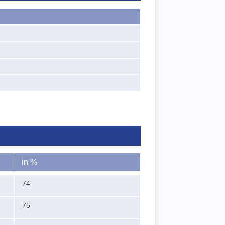
in %
74
75