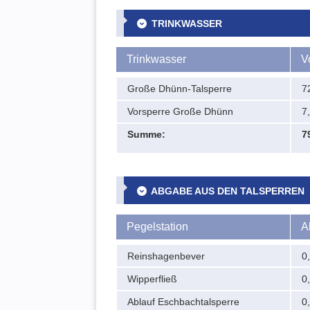
TRINKWASSER
Trinkwasser
V
Große Dhünn-Talsperre
7
Vorsperre Große Dhünn
7
Summe:
7
ABGABE AUS DEN TALSPERREN
Pegelstation
A
Reinshagenbever
0
Wipperfließ
0
Ablauf Eschbachtalsperre
0