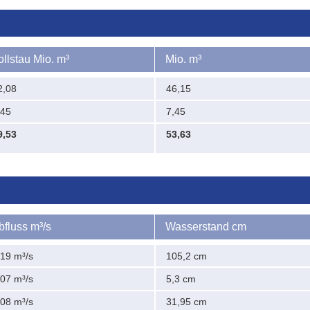
ollstau Mio. m³
Mio. m³
2,08
46,15
,45
7,45
9,53
53,63
bfluss m³/s
Wasserstand cm
,19 m³/s
105,2 cm
,07 m³/s
5,3 cm
,08 m³/s
31,95 cm