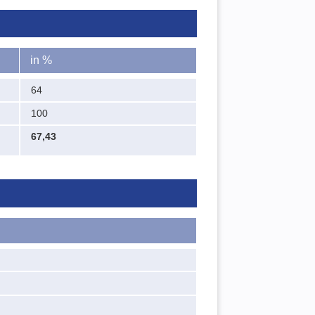
in %
64
100
67,43