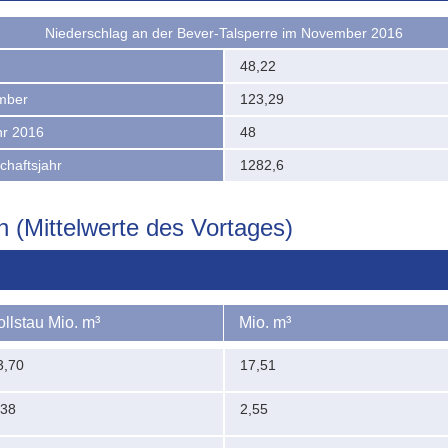
Niederschlag an der Bever-Talsperre im November 2016
48,22
mber
123,29
hr 2016
48
chaftsjahr
1282,6
n (Mittelwerte des Vortages)
ollstau Mio. m³
Mio. m³
3,70
17,51
,38
2,55