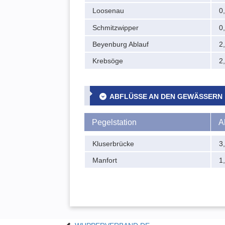
Loosenau
0
Schmitzwipper
0
Beyenburg Ablauf
2
Krebsöge
2
ABFLÜSSE AN DEN GEWÄSSERN
Pegelstation
A
Kluserbrücke
3
Manfort
1