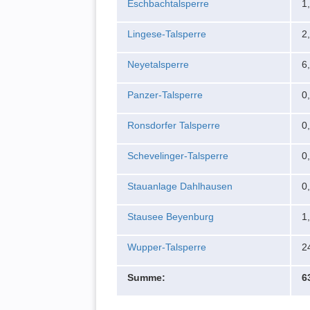
Eschbachtalsperre
1
Lingese-Talsperre
2
Neyetalsperre
6
Panzer-Talsperre
0
Ronsdorfer Talsperre
0
Schevelinger-Talsperre
0
Stauanlage Dahlhausen
0
Stausee Beyenburg
1
Wupper-Talsperre
2
Summe:
6