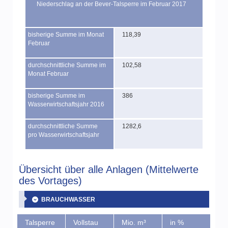
Niederschlag an der Bever-Talsperre im Februar 2017
bisherige Summe im Monat
118,39
Februar
durchschnittliche Summe im
102,58
Monat Februar
bisherige Summe im
386
Wasserwirtschaftsjahr 2016
durchschnittliche Summe
1282,6
pro Wasserwirtschaftsjahr
Übersicht über alle Anlagen (Mittelwerte
des Vortages)
BRAUCHWASSER
Talsperre
Vollstau
Mio. m³
in %