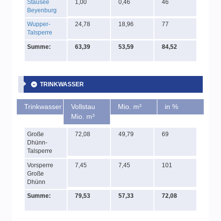
Stausee
1,00
0,46
46
Beyenburg
Wupper-
24,78
18,96
77
Talsperre
Summe:
63,39
53,59
84,52
TRINKWASSER
Trinkwasser
Vollstau
Mio. m³
in %
Mio. m³
Große
72,08
49,79
69
Dhünn-
Talsperre
Vorsperre
7,45
7,45
101
Große
Dhünn
Summe:
79,53
57,33
72,08