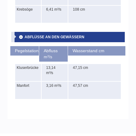
Krebsöge
6,41 m³/s
108 cm
ABFLÜSSE AN DEN GEWÄSSERN
Pegelstation
Abfluss
Wasserstand cm
m³/s
Kluserbrücke
13,14
47,15 cm
m³/s
Manfort
3,16 m³/s
47,57 cm