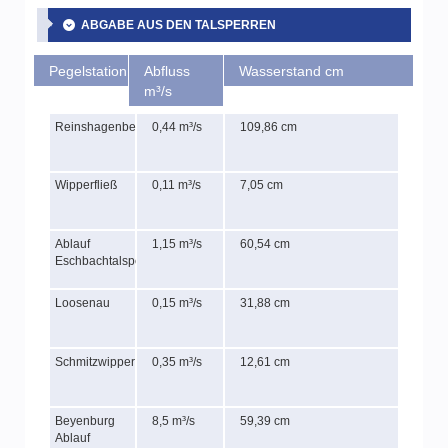
ABGABE AUS DEN TALSPERREN
Pegelstation
Abfluss
Wasserstand cm
m³/s
Reinshagenbever
0,44 m³/s
109,86 cm
Wipperfließ
0,11 m³/s
7,05 cm
Ablauf
1,15 m³/s
60,54 cm
Eschbachtalsperre
Loosenau
0,15 m³/s
31,88 cm
Schmitzwipper
0,35 m³/s
12,61 cm
Beyenburg
8,5 m³/s
59,39 cm
Ablauf