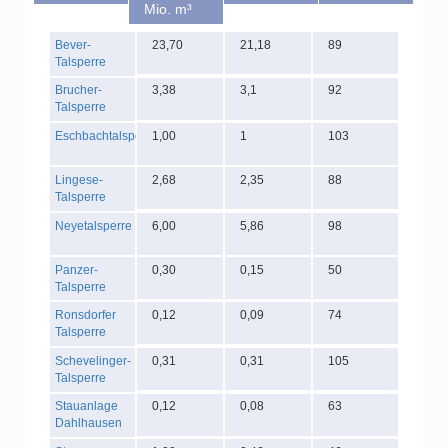
Mio. m³
Bever-
23,70
21,18
89
Talsperre
Brucher-
3,38
3,1
92
Talsperre
Eschbachtalsperre
1,00
1
103
Lingese-
2,68
2,35
88
Talsperre
Neyetalsperre
6,00
5,86
98
Panzer-
0,30
0,15
50
Talsperre
Ronsdorfer
0,12
0,09
74
Talsperre
Schevelinger-
0,31
0,31
105
Talsperre
Stauanlage
0,12
0,08
63
Dahlhausen