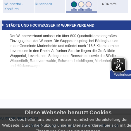
Wuppertal -
Rutenbeck
4.04 m³/s
Kohlfurth
STÄDTE UND HOCHWASSER IM WUPPERVERBAND
Der Wupperverband umfasst ein über 800 Quadratkilometer großes
Einzugsgebiet der Wupper. Die Wupperentspringt bei
Börlinghausen
in der Gemeinde Marienheide und mündet nach 116,5 Kilometern bei
Leverkusen in den Rhein. Auf seiner Strecke liegen die Großstädte
Wuppertal, Leverkusen, Solingen und Remscheid sowie die Städte
Wipperfürth, Radevormwalde, Schwelm, Leichlingen, Marienheide
und
Hückenswagen
.
Insgesamt leben in den Städten und Gemeinden des Einzugsgebietes
Weiterles
der Wupper fast eine Million Menschen. Schon seit vielen hundert
Jahren wird die Kraft der Wupper von den Anwohnern genutzt, sodass
das Gebiet als eine der Keimzellen des heutigen Industrielandes
Nordrhein-Westfalen gilt. Zahlreiche Textilfabriken, Metallindustrien
und Chemieunternehmen haben sich im Laufe der Zeit an der Wupper
und in ihren Städten angesiedelt.
Doch gleichzeitig waren die Städte an der Wupper durch ihre Lage
Diese Webseite benutzt Cookies
auch immer wieder von Hochwasser betroffen. Im Jahre 1890 wurde
WUPPERVERBAND.DE
Cookies helfen uns bei der nutzerfreundlichen Bereitstellung der
mit der großen Flut der bisherige Höchststand erreicht. Nachdem
Webseite. Durch die Nutzung unserer Dienste erklären Sie sich mit d
IMPRESSUM
RECHTLICHES
KONTAKT
HANDBUCH
Anfang des 20. Jahrhunderts mehrere weitere verheerende Wupper-
Hochwasser die Städte heimsuchten, wurden in den einzelnen