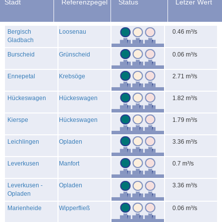
Stadt
Referenz
pegel
Status
Letzer Wert
Bergisch
Loosenau
0.46 m³/s
Gladbach
Burscheid
Grünscheid
0.06 m³/s
Ennepetal
Krebsöge
2.71 m³/s
Hückeswagen
Hückeswagen
1.82 m³/s
Kierspe
Hückeswagen
1.79 m³/s
Leichlingen
Opladen
3.36 m³/s
Leverkusen
Manfort
0.7 m³/s
Leverkusen -
Opladen
3.36 m³/s
Opladen
Marienheide
Wipperfließ
0.06 m³/s