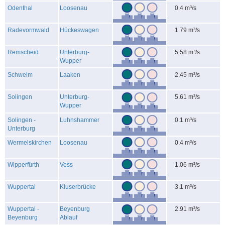
Odenthal
Loosenau
0.4 m³/s
Radevormwald
Hückeswagen
1.79 m³/s
Remscheid
Unterburg-
5.58 m³/s
Wupper
Schwelm
Laaken
2.45 m³/s
Solingen
Unterburg-
5.61 m³/s
Wupper
Solingen -
Luhnshammer
0.1 m³/s
Unterburg
Wermelskirchen
Loosenau
0.4 m³/s
Wipperfürth
Voss
1.06 m³/s
Wuppertal
Kluserbrücke
3.1 m³/s
Wuppertal -
Beyenburg
2.91 m³/s
Beyenburg
Ablauf