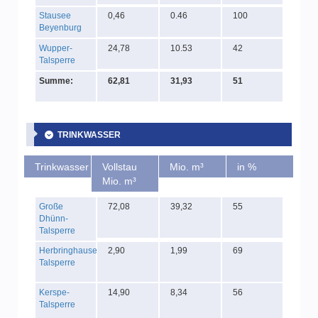
Stausee
0,46
0.46
100
Beyenburg
Wupper-
24,78
10.53
42
Talsperre
Summe:
62,81
31,93
51
TRINKWASSER
Trinkwasser
Vollstau
Mio. m³
in %
Mio. m³
Große
72,08
39,32
55
Dhünn-
Talsperre
Herbringhauser
2,90
1,99
69
Talsperre
Kerspe-
14,90
8,34
56
Talsperre