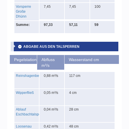
Vorsperre
7,45
7,45
100
Große
Dhünn
Summe:
97,33
57,11
59
ABGABE AUS DEN TALSPERREN
Pegelstation
Abfluss
Wasserstand cm
m³/s
Reinshagenbever
0,88 m³/s
117 cm
Wipperfließ
0,05 m³/s
4 cm
Ablauf
0,04 m³/s
28 cm
Eschbachtalsperre
Loosenau
0,42 m³/s
48 cm