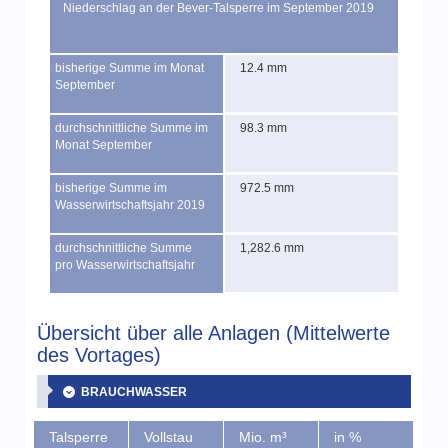
Niederschlag an der Bever-Talsperre im September 2019
bisherige Summe im Monat
12.4 mm
September
durchschnittliche Summe im
98.3 mm
Monat September
bisherige Summe im
972.5 mm
Wasserwirtschaftsjahr 2019
durchschnittliche Summe
1,282.6 mm
pro Wasserwirtschaftsjahr
Übersicht über alle Anlagen (Mittelwerte
des Vortages)
BRAUCHWASSER
Talsperre
Vollstau
Mio. m³
in %