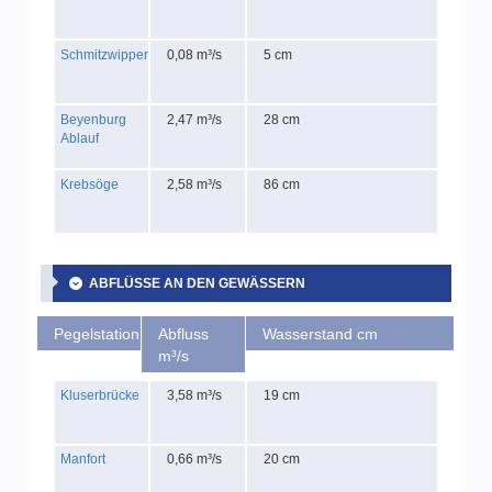
Schmitzwipper
0,08 m³/s
5 cm
Beyenburg
2,47 m³/s
28 cm
Ablauf
Krebsöge
2,58 m³/s
86 cm
ABFLÜSSE AN DEN GEWÄSSERN
Pegelstation
Abfluss
Wasserstand cm
m³/s
Kluserbrücke
3,58 m³/s
19 cm
Manfort
0,66 m³/s
20 cm