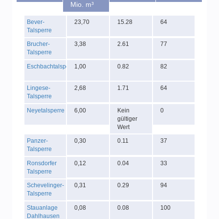
Mio. m³
Bever-
23,70
15.28
64
Talsperre
Brucher-
3,38
2.61
77
Talsperre
Eschbachtalsperre
1,00
0.82
82
Lingese-
2,68
1.71
64
Talsperre
Neyetalsperre
6,00
Kein
0
gültiger
Wert
Panzer-
0,30
0.11
37
Talsperre
Ronsdorfer
0,12
0.04
33
Talsperre
Schevelinger-
0,31
0.29
94
Talsperre
Stauanlage
0,08
0.08
100
Dahlhausen